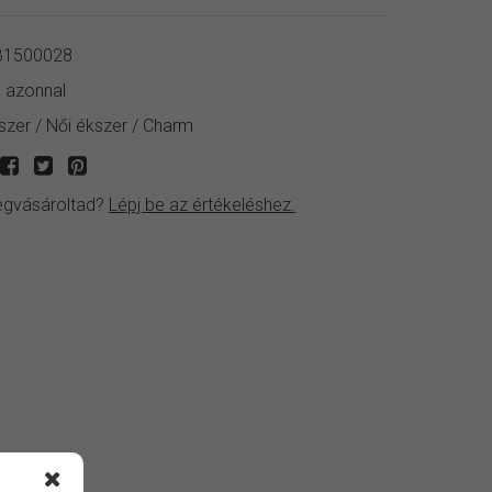
1500028
:
azonnal
szer
/
Női ékszer
/
Charm
gvásároltad?
Lépj be az értékeléshez.