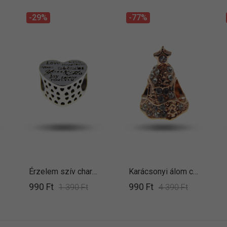
-29%
-77%
Érzelem szív charm
Karácsonyi álom charm
990 Ft
990 Ft
1 390 Ft
4 390 Ft