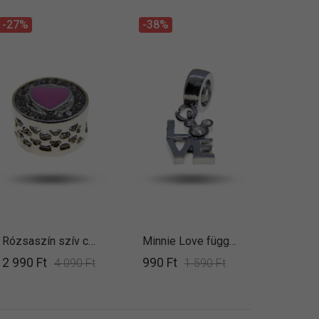
-27%
-38%
Rózsaszín szív charm
Minnie Love függő charm
2 990 Ft
990 Ft
4 090 Ft
1 590 Ft