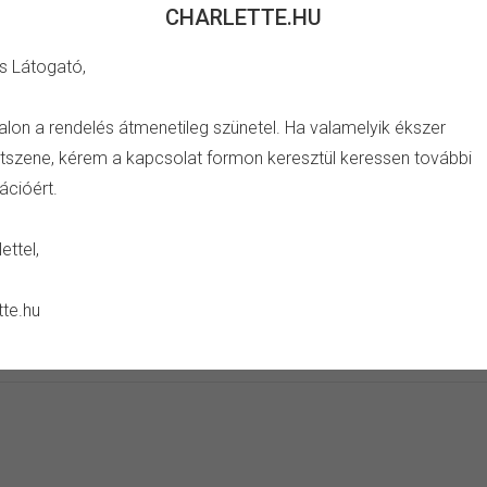
CHARLETTE.HU
s Látogató,
TULAJDONSÁG
alon a rendelés átmenetileg szünetel. Ha valamelyik ékszer
szene, kérem a kapcsolat formon keresztül keressen további
s zöld köves charm.
Szín:
ezüst, vörös, zöld
ációért.
Anyag:
cink ötvözet
Drágakő:
cirkónia kristály
ettel,
Ápolás:
száraz ékszertisztító
Kerüld:
szappan, sampon, vegys
tte.hu
páratartalom, ütés vagy negat
alvás vagy aktív mozgás közb