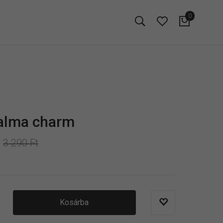
0
alma charm
3 290 Ft
Kosárba