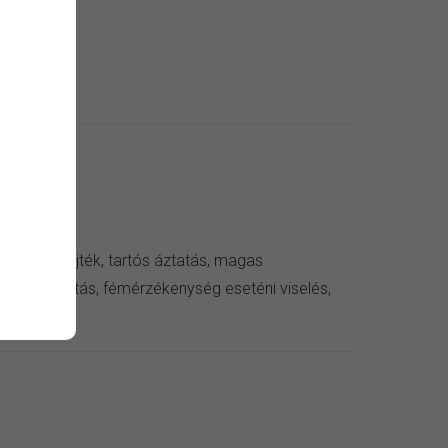
 kendő
zer, verejték, tartós áztatás, magas
ív külső hatás, fémérzékenység eseténi viselés,
eni viselés