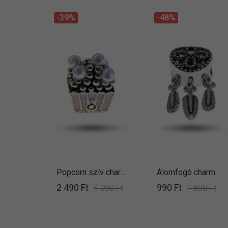
-39%
-48%
Popcorn szív charm
Álomfogó charm
2 490 Ft
990 Ft
4 090 Ft
1 890 Ft