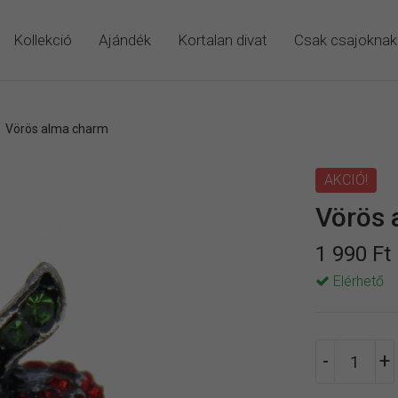
Kollekció
Ajándék
Kortalan divat
Csak csajoknak
/
Vörös alma charm
AKCIÓ!
Vörös 
1 990 Ft
Elérhető