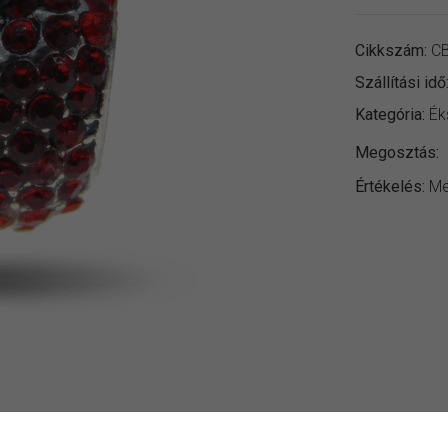
Cikkszám:
CB
Szállítási idő
Kategória:
Ék
Megosztás:
Értékelés:
Me