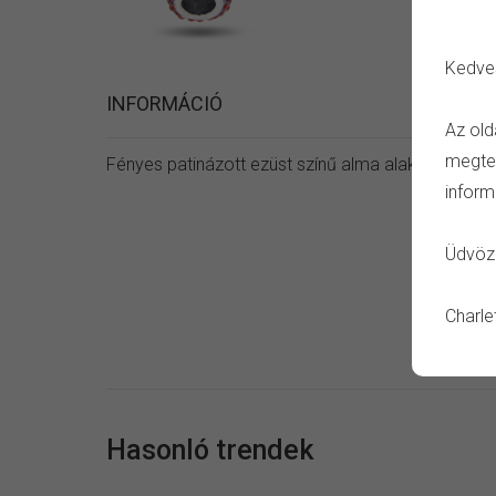
Kedve
INFORMÁCIÓ
Az old
megtet
Fényes patinázott ezüst színű alma alakú vörös é
inform
Üdvözl
Charle
Hasonló trendek