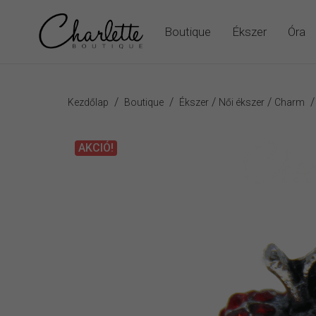
Boutique
Ékszer
Óra
/
/
/
/
Kezdőlap
Boutique
Ékszer
Női ékszer
Charm
AKCIÓ!