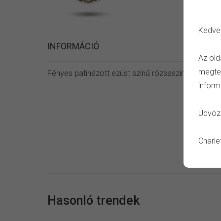
Kedve
INFORMÁCIÓ
Az old
megtet
Fényes patinázott ezüst színű rózsaszín szív alak
inform
Üdvözl
Charle
Hasonló trendek