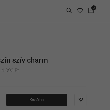
0
zín szív charm
4 090 Ft
Kosárba