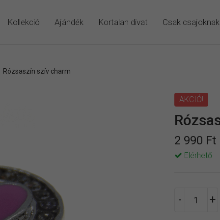
Kollekció
Ajándék
Kortalan divat
Csak csajoknak
/
Rózsaszín szív charm
AKCIÓ!
Rózsas
2 990 Ft
Elérhető