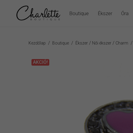
Boutique
Ékszer
Óra
/
/
/
/
Kezdőlap
Boutique
Ékszer
Női ékszer
Charm
AKCIÓ!