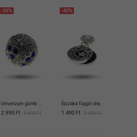
-36%
-40%
Univerzum gömb klip charm
Éjszaka függő charm
2 990 Ft
1 490 Ft
4 690 Ft
2 490 Ft