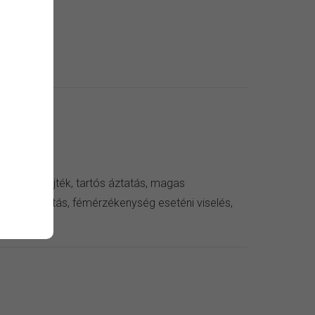
szergyanta
 kendő
zer, verejték, tartós áztatás, magas
ív külső hatás, fémérzékenység eseténi viselés,
eni viselés