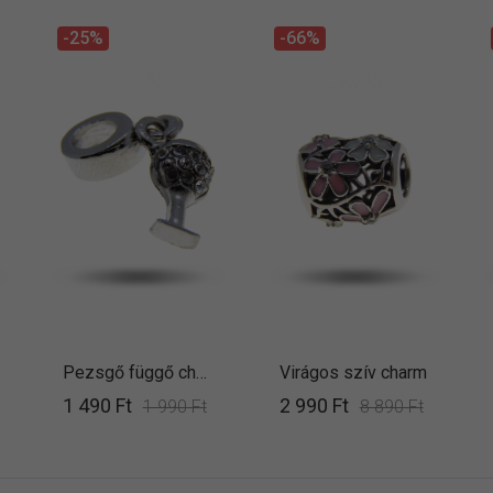
-25%
-66%
Pezsgő függő charm
Virágos szív charm
1 490 Ft
2 990 Ft
1 990 Ft
8 890 Ft