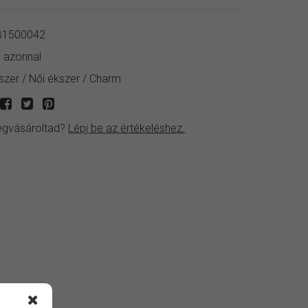
1500042
:
azonnal
szer
/
Női ékszer
/
Charm
gvásároltad?
Lépj be az értékeléshez.