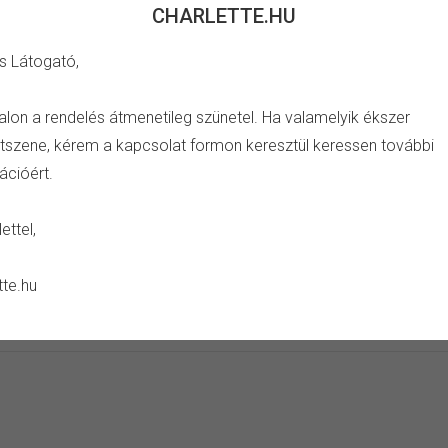
CHARLETTE.HU
s Látogató,
TULAJDONSÁG
alon a rendelés átmenetileg szünetel. Ha valamelyik ékszer
szene, kérem a kapcsolat formon keresztül keressen további
ú fehér köves charm.
Szín:
ezüst, fehér, rózsaszín
ációért.
Anyag:
réz, ezüst bevonat, ék
Drágakő:
cirkónia kristály
ettel,
Ápolás:
száraz ékszertisztító
Kerüld:
szappan, sampon, vegys
tte.hu
páratartalom, ütés vagy negat
alvás vagy aktív mozgás közb