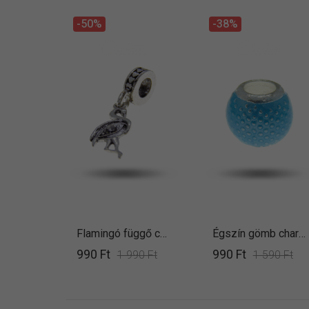
-50%
-38%
Flamingó függő charm
Égszín gömb charm
990 Ft
990 Ft
1 990 Ft
1 590 Ft