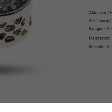
Cikkszám:
CB
Szállítási idő
Kategória:
Ék
Megosztás:
Értékelés:
Me