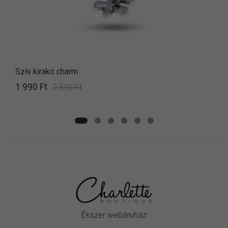
Szív kirakó charm
1 990 Ft
2 590 Ft
Ékszer webáruház