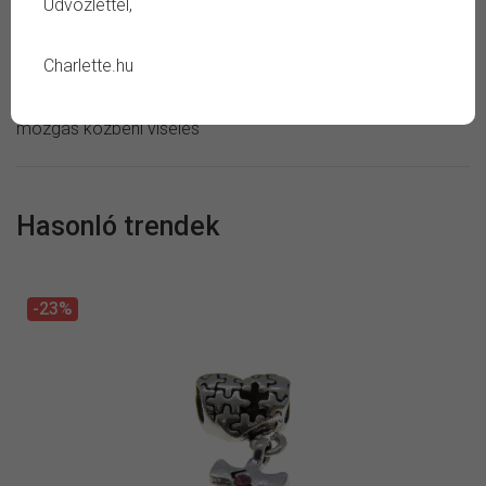
Üdvözlettel,
Ápolás:
száraz ékszertisztító kendő
Kerüld:
szappan, sampon, vegyszer, verejték, tartós
Charlette.hu
áztatás, magas páratartalom, ütés vagy negatív külső
hatás, fémérzékenység eseténi viselés, alvás vagy aktív
mozgás közbeni viselés
Hasonló trendek
-23%