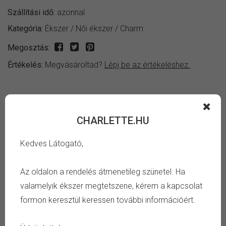
Szállítási idő:
azonnal
Kategória:
Ékszer
/
Női ékszer
/
Charm
Megosztás:
Értékelés:
Megvásároltad?
Lépj be az értékeléshez.
INFORMÁCIÓ
CHARLETTE.HU
Fényes patinázott ezüst színű szív alakú szeretlek feliratú
Kedves Látogató,
charm.
Az oldalon a rendelés átmenetileg szünetel. Ha
TULAJDONSÁG
valamelyik ékszer megtetszene, kérem a kapcsolat
formon keresztül keressen további információért.
Szín:
ezüst, fekete
Anyag:
cink ötvözet