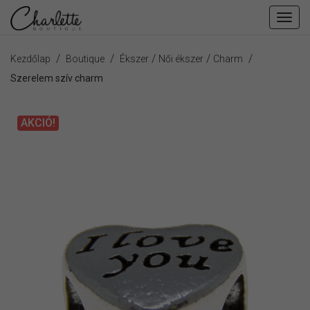
Fiók
men
/
/
/
/
/
Kezdőlap
Boutique
Ékszer
Női ékszer
Charm
Szerelem szív charm
AKCIÓ!