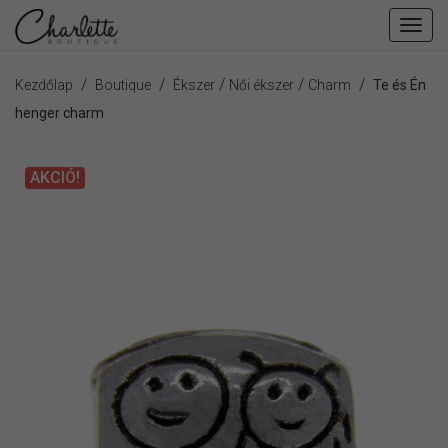
Fiók
men
/
/
/
/
/
Kezdőlap
Boutique
Ékszer
Női ékszer
Charm
Te és Én
henger charm
AKCIÓ!