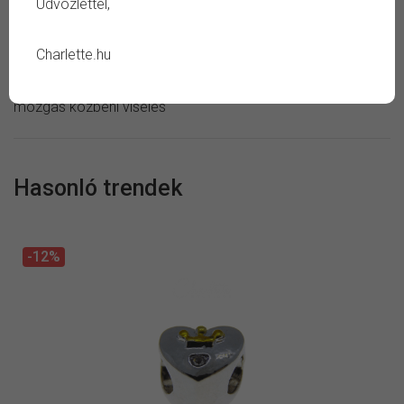
Üdvözlettel,
Ápolás:
száraz ékszertisztító kendő
Kerüld:
szappan, sampon, vegyszer, verejték, tartós
Charlette.hu
áztatás, magas páratartalom, ütés vagy negatív külső
hatás, fémérzékenység eseténi viselés, alvás vagy aktív
mozgás közbeni viselés
Hasonló trendek
-12%