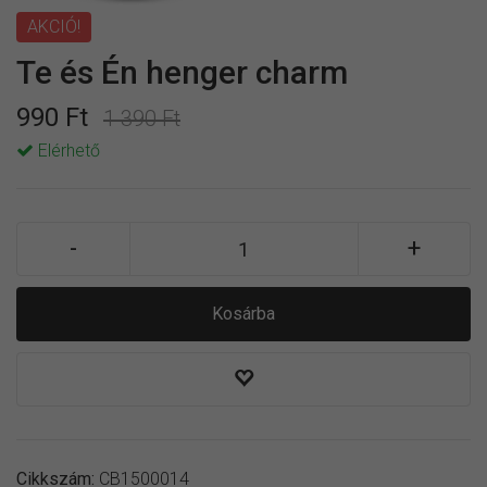
AKCIÓ!
Te és Én henger charm
990 Ft
1 390 Ft
Elérhető
Kosárba
Cikkszám:
CB1500014