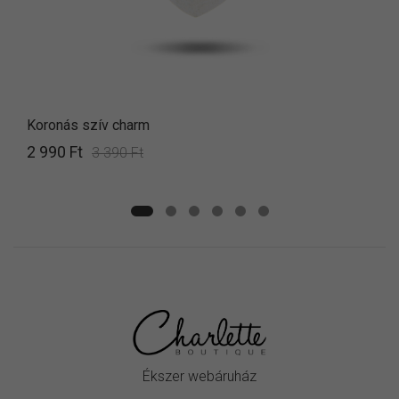
Koronás szív charm
2 990 Ft
3 390 Ft
Ékszer webáruház