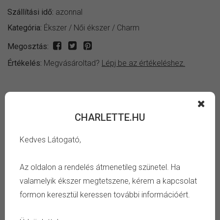
Szállítási idő:
azonnal
Kategória:
Ékszer
/
Női ékszer
/
Charm
Megosztás:
Értékelés:
Megvásároltad?
Lépj be az értékeléshez.
INFORMÁCIÓ
CHARLETTE.HU
Fényes patinázott ezüst színű henger alakú pálcika ember
Kedves Látogató,
mintás charm.
Az oldalon a rendelés átmenetileg szünetel. Ha
TULAJDONSÁG
valamelyik ékszer megtetszene, kérem a kapcsolat
formon keresztül keressen további információért.
Szín:
ezüst, fekete
Anyag:
cink ötvözet