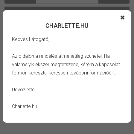
Kosárba
CHARLETTE.HU
Kedves Látogató,
Az oldalon a rendelés átmenetileg szünetel. Ha
Kategória:
Megosztás:
valamelyik ékszer megtetszene, kérem a kapcsolat
Értékelés:
Megvásároltad?
Lépj be az értékeléshez.
formon keresztül keressen további információért.
Üdvözlettel,
INFORMÁCIÓ
Charlette.hu
TULAJDONSÁG